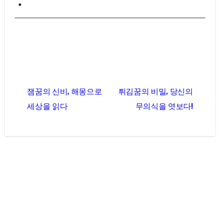
글
잼꿈의 신비, 해몽으로
튀김꿈의 비밀, 당신의
탐
세상을 읽다
무의식을 엿보다!
색