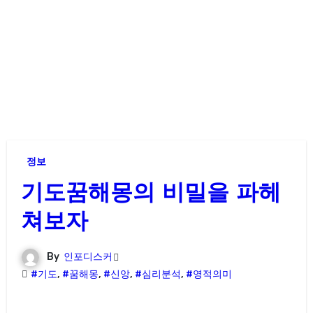
정보
기도꿈해몽의 비밀을 파헤
쳐보자
By
인포디스커
#기도
,
#꿈해몽
,
#신앙
,
#심리분석
,
#영적의미