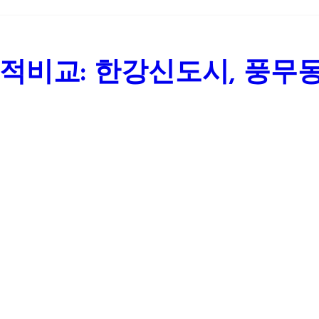
적비교: 한강신도시, 풍무
템