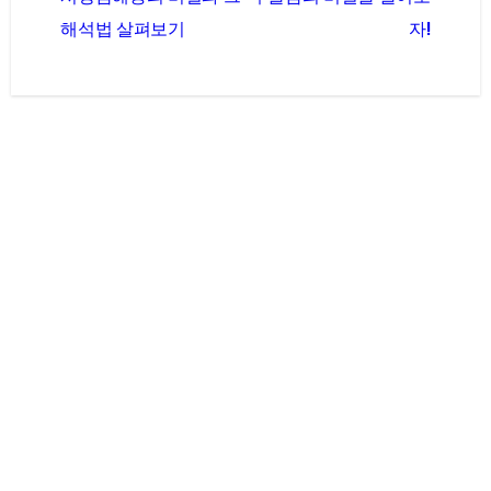
탐
해석법 살펴보기
자!
색