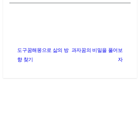
글
도구꿈해몽으로 삶의 방
과자꿈의 비밀을 풀어보
탐
향 찾기
자
색