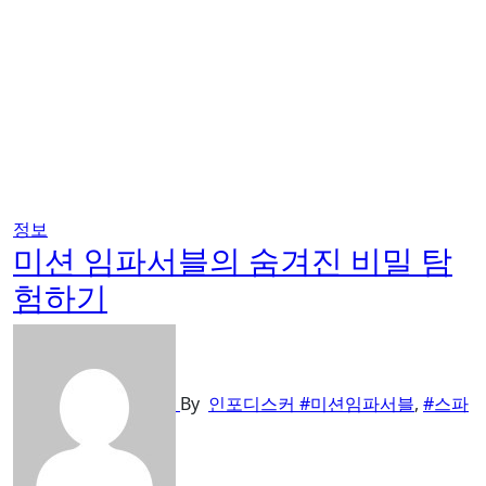
정보
미션 임파서블의 숨겨진 비밀 탐
험하기
By
인포디스커
#미션임파서블
,
#스파