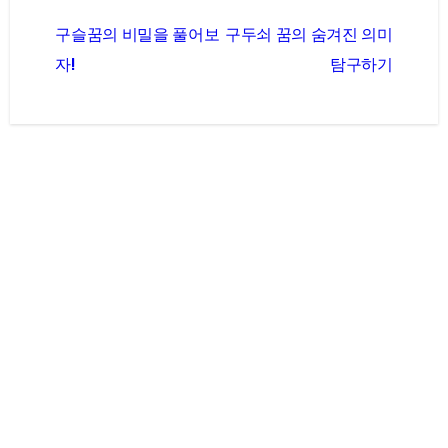
글
구슬꿈의 비밀을 풀어보
구두쇠 꿈의 숨겨진 의미
탐
자!
탐구하기
색