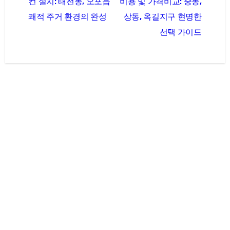
컨 설치: 태전동, 오포읍
비용 및 가격비교: 중동,
색
쾌적 주거 환경의 완성
상동, 옥길지구 현명한
선택 가이드