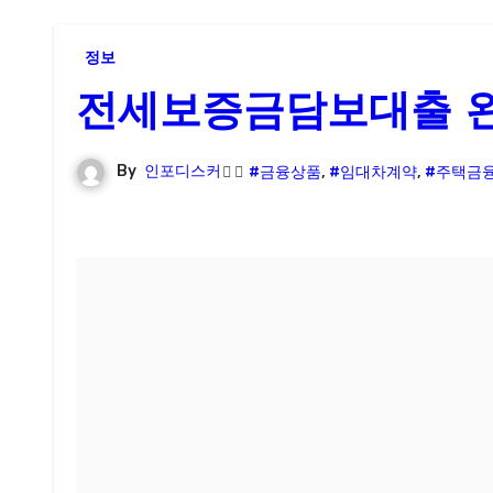
정보
전세보증금담보대출 완
By
인포디스커
#금융상품
,
#임대차계약
,
#주택금