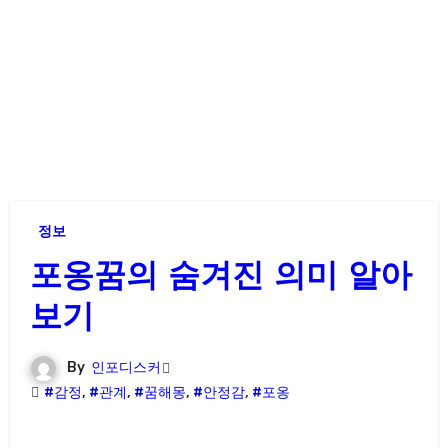
정보
포옹꿈의 숨겨진 의미 알아
보기
By
인포디스커
#감정
,
#관계
,
#꿈해몽
,
#안정감
,
#포옹