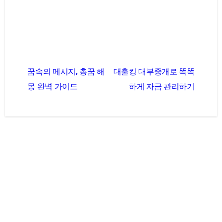
글
꿈속의 메시지, 총꿈 해
대출킹 대부중개로 똑똑
탐
몽 완벽 가이드
하게 자금 관리하기
색